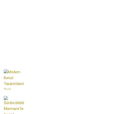
Çevre Düzeni Planları
Uygulama İmar Planları
Turizm Amaçlı İmar Planları
Nazım İmar Planları
Otel Tadilat ve Dekorasyon
Son Bloglar
Modern Konut Tasarımlarında Yeni
Trendler
10 OCAK 2025 13:14
Sürdürülebilirlik: Marmaris'te İnşaat
Sektörünün Geleceği
15 EYLÜL 2024 15:38