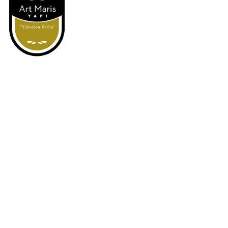
Art Maris Yapı Müşterilerimizin beklentilerini kalite anlayışı ile
karşılayarak değer yaratmayı esas alan, köklerinin babadan oğula
geçmesi planlanarak 1977 yılında kurulan Çatısan firması ile atmış
ve uzun yıllar inşaat sektörünün farklı alanlarında hizmet vererek
başlamıştır. Kazandığı tecrübelerin gücü zamanla artmış ve bu
yolda her yıl daha sağlam adımlar atarak ilerlemiştir. Artmaris
kentsel dönüşüm hizmeti vermektedir..
Hizmetler
Kentsel Dönüşüm Projesi