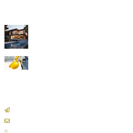
Son Bloglar
Modern Konut Tasarımlarında Yeni
Trendler
10 OCAK 2025 13:14
Sürdürülebilirlik: Marmaris'te İnşaat
Sektörünün Geleceği
15 EYLÜL 2024 15:38
İletişim
Armutalan Mh. Yunus Nadi Cd. no:78/A Muğla/Marmaris
Email :
info@artmarisyapi.com
Telefon : 02524125888