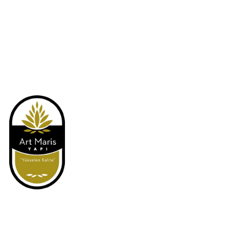
Art Maris Yapı Müşterilerimizin beklentilerini kalite anlayışı ile
karşılayarak değer yaratmayı esas alan, köklerinin babadan oğula